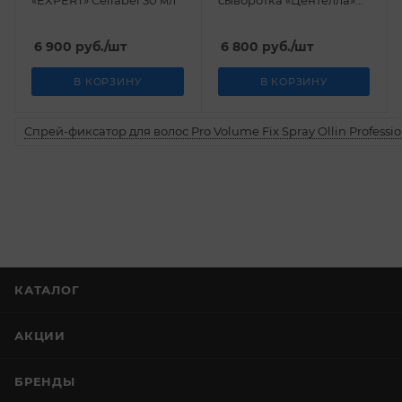
«EXPERT» Cellabel 30 мл
сыворотка «Центелла»
Cellabel 30 мл
6 900
руб.
/шт
6 800
руб.
/шт
В КОРЗИНУ
В КОРЗИНУ
Спрей-фиксатор для волос Pro Volume Fix Spray Ollin Professio
КАТАЛОГ
АКЦИИ
БРЕНДЫ