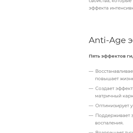
свойства, которые
эффекта интенсив
Anti-Age
Пять эффектов г
Восстанавливает
повышает жизне
Создает эффект
матричный карк
Оптимизирует у
Поддерживает з
воспаления.
Возвращает тус