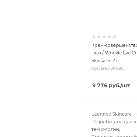
Крем-совершенство
глаз / Wrinkle Eye 
Skincare 12 г
Арт.: LNC-017086
9 776
руб.
/шт
Laennec Skincare
Разработана для к
технологий.
Средства линии э