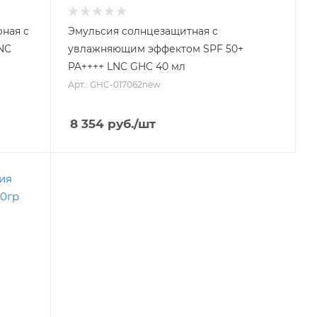
ная с
Эмульсия солнцезащитная с
NC
увлажняющим эффектом SPF 50+
PA++++ LNC GHC 40 мл
Арт.: GHC-017062new
8 354
руб.
/шт