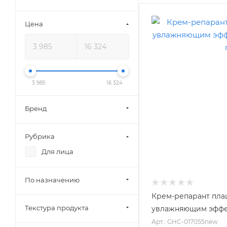
Цена
3 985
16 324
Бренд
Рубрика
Для лица
По назначению
Крем-репарант пла
Текстура продукта
увлажняющим эффек
Арт.: GHC-017055new