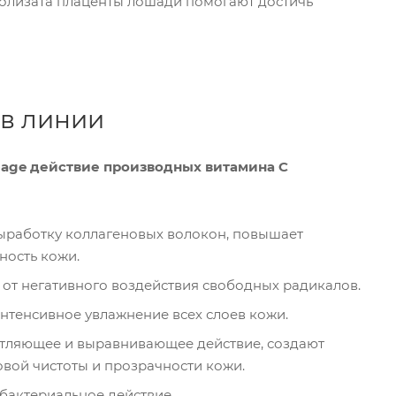
ролизата плаценты лошади помогают достичь
ов линии
-age действие производных витамина С
ыработку коллагеновых волокон, повышает
ность кожи.
от негативного воздействия свободных радикалов.
нтенсивное увлажнение всех слоев кожи.
тляющее и выравнивающее действие, создают
вой чистоты и прозрачности кожи.
бактериальное действие.