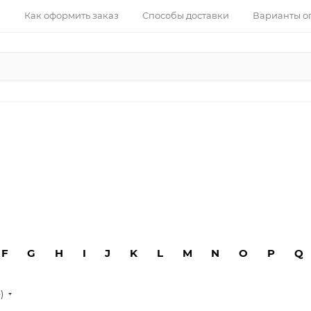
Как оформить заказ
Способы доставки
Варианты о
F
G
H
I
J
K
L
M
N
O
P
Q
е)