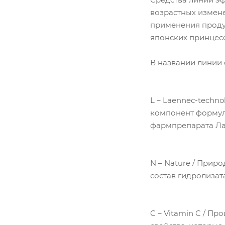
возрастных измене
применения продук
японских принцесс
В названии линии 
L – Laennec-techn
компонент формул
фармпрепарата Ла
N – Nature / Прир
состав гидролизат
C – Vitamin C / П