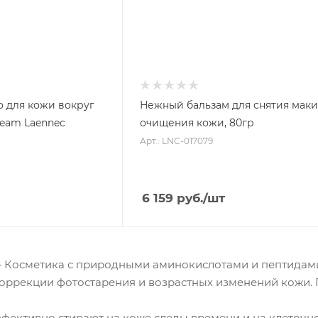
 для кожи вокруг
Нежный бальзам для снятия мак
Cream Laennec
очищения кожи, 80гр
Арт.: LNC-017079
6 159
руб.
/шт
 — Косметика с природными аминокислотами и пептидам
оррекции фотостарения и возрастных изменений кожи. 
ффективно стирают на коже следы времени и на клеточ