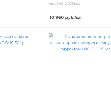
Арт.: GHC-017031new
10 960
руб.
/шт