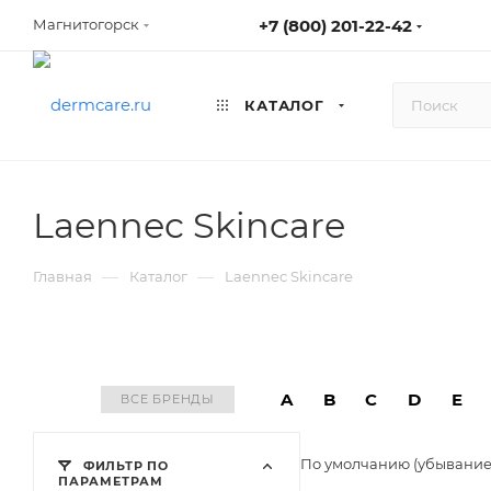
+7 (800) 201-22-42
Магнитогорск
КАТАЛОГ
Laennec Skincare
—
—
Главная
Каталог
Laennec Skincare
A
B
C
D
E
ВСЕ БРЕНДЫ
По умолчанию (убывани
ФИЛЬТР ПО
ПАРАМЕТРАМ