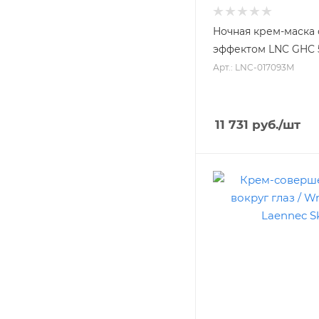
Ночная крем-маска 
эффектом LNC G
Арт.: LNC-017093M
11 731
руб.
/шт