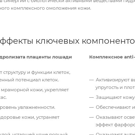
 в синергии с биологически активными веществами гид
ного комплексного омоложения кожи.
 эффекты ключевых компонент
идролизата плаценты лошади
Комплексное anti
 структуру и функции клеток,
нный потенциал клеток.
Активизируют в
упругость и плот
 мраморной кожи, укрепляет
ас.
Защищают кожу 
ровень увлажненности.
Обеспечивают и
доровье кожи, устраняет
Оказывают осве
эффект фарфоро
клой, уставшей коже ровный
Оказывают анти