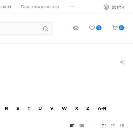
...
платы
Гарантия качества
ВОЙТИ
0
0
R
S
T
U
V
W
X
Z
А-Я