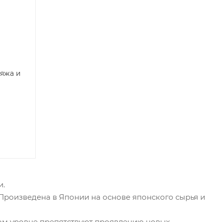
ияжа и
и.
Произведена в Японии на основе японского сырья и
ном уровне препятствуют проявлению новых