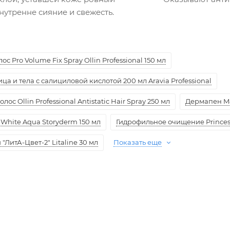
нутренне сияние и свежесть.
с Pro Volume Fix Spray Ollin Professional 150 мл
а и тела с салициловой кислотой 200 мл Aravia Professional
ос Ollin Professional Antistatic Hair Spray 250 мл
Дермапен M
White Aqua Storyderm 150 мл
Гидрофильное очищение Princess
ЛитА-Цвет-2" Litaline 30 мл
Показать еще