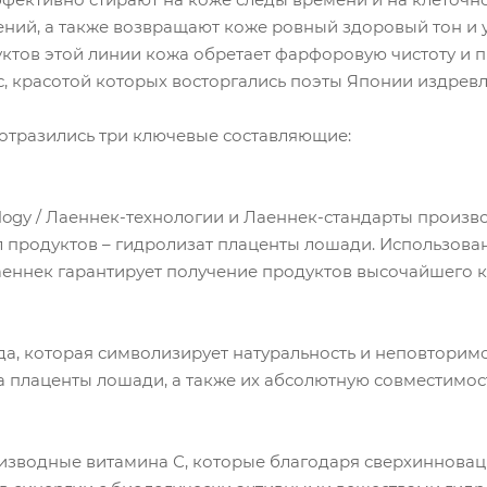
ний, а также возвращают коже ровный здоровый тон и у
тов этой линии кожа обретает фарфоровую чистоту и пр
, красотой которых восторгались поэты Японии издревл
отразились три ключевые составляющие:
ology / Лаеннек-технологии и Лаеннек-стандарты произ
 продуктов – гидролизат плаценты лошади. Использова
еннек гарантирует получение продуктов высочайшего к
ода, которая символизирует натуральность и неповторим
а плаценты лошади, а также их абсолютную совместимост
роизводные витамина С, которые благодаря сверхиннов