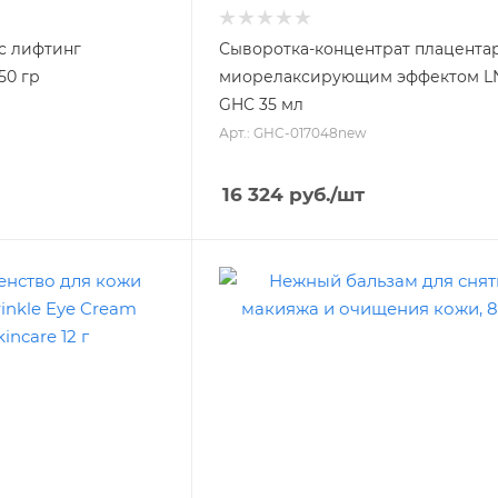
с лифтинг
Сыворотка-концентрат плацентар
HC 50 гр
миорелаксирующим эффектом L
GHC 35 мл
Арт.: GHC-017048new
16 324
руб.
/шт