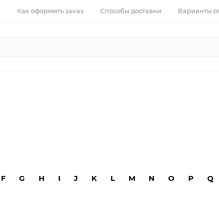
Как оформить заказ
Способы доставки
Варианты о
F
G
H
I
J
K
L
M
N
O
P
Q