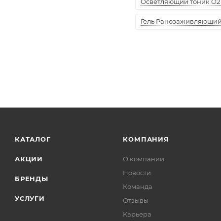
Осветляющий тоник O2 
Гель Ранозаживляющий "
КАТАЛОГ
КОМПАНИЯ
АКЦИИ
О компании
Новости
БРЕНДЫ
Команда
УСЛУГИ
Отзывы
Карьера