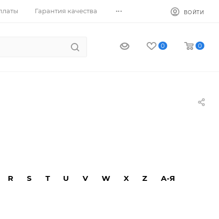
...
платы
Гарантия качества
ВОЙТИ
0
0
R
S
T
U
V
W
X
Z
А-Я