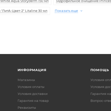
White Aqua Storyderm 150 мл
Гидрофильное очищение Princess
ЛитА-Цвет-2" Litaline 30 мл
Показать еще
ИНФОРМАЦИЯ
ПОМОЩЬ
Магазины
Условия оп
Условия оплаты
Условия дос
Условия доставки
Гарантия на
Гарантия на товар
Вопрос-отв
Реквизиты