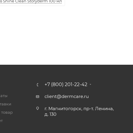
 Shine Clean Storyderm 100 мл
+7 (800) 201-22-42
латы
client@dermcare.ru
тавки
г. Магнитогорск, пр-т. Ленина,
 товар
д. 130
ет