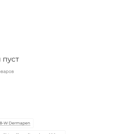
 пуст
оваров
8-W Dermapen