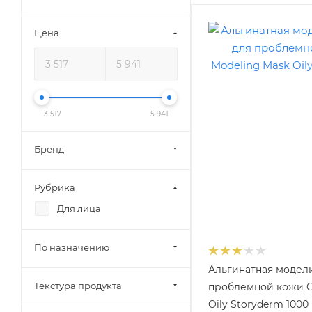
Цена
3 517
5 941
Бренд
Рубрика
Для лица
По назначению
Альгинатная модел
Текстура продукта
проблемной кожи Ge
Oily Storyderm 1000