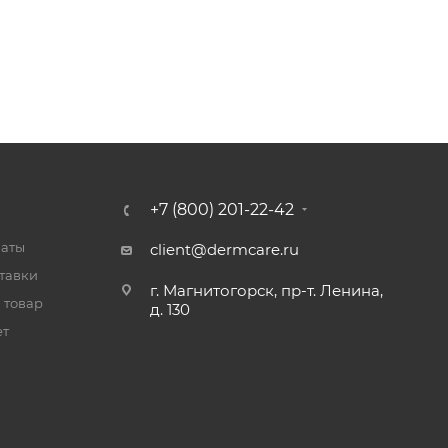
+7 (800) 201-22-42
латы
client@dermcare.ru
тавки
г. Магнитогорск, пр-т. Ленина,
 товар
д. 130
ет