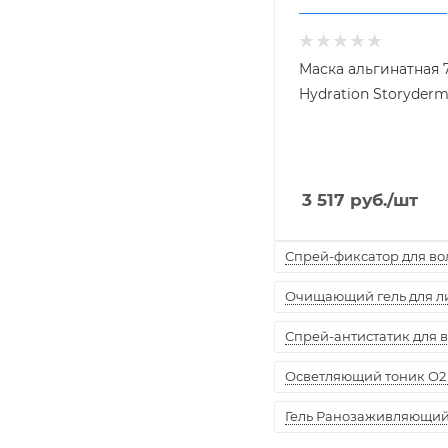
Маска альгинатная 7
Hydration Storyderm 
3 517
руб.
/шт
Спрей-фиксатор для воло
Очищающий гель для лиц
Спрей-антистатик для вол
Осветляющий тоник O2 
Гель Ранозаживляющий "