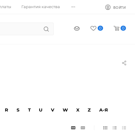
...
платы
Гарантия качества
ВОЙТИ
0
0
R
S
T
U
V
W
X
Z
А-Я