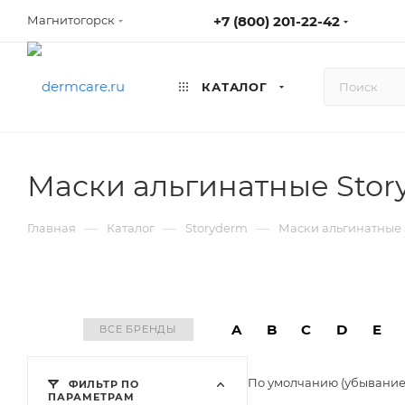
+7 (800) 201-22-42
Магнитогорск
КАТАЛОГ
Маски альгинатные Stor
—
—
—
Главная
Каталог
Storyderm
Маски альгинатные 
A
B
C
D
E
ВСЕ БРЕНДЫ
По умолчанию (убывани
ФИЛЬТР ПО
ПАРАМЕТРАМ