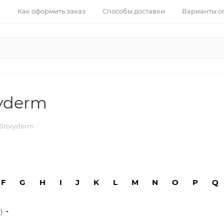
Как оформить заказ
Способы доставки
Варианты о
yderm
Storyderm
F
G
H
I
J
K
L
M
N
O
P
Q
е)