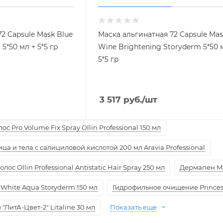
2 Capsule Mask Blue
Маска альгинатная 72 Capsule Ma
5*50 мл + 5*5 гр
Wine Brightening Storyderm 5*50 
5*5 гр
3 517
руб.
/шт
с Pro Volume Fix Spray Ollin Professional 150 мл
а и тела с салициловой кислотой 200 мл Aravia Professional
ос Ollin Professional Antistatic Hair Spray 250 мл
Дермапен M
White Aqua Storyderm 150 мл
Гидрофильное очищение Princess
ЛитА-Цвет-2" Litaline 30 мл
Показать еще