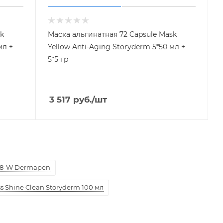
sk
Маска альгинатная 72 Capsule Mask
мл +
Yellow Anti-Aging Storyderm 5*50 мл +
5*5 гр
3 517
руб.
/шт
8-W Dermapen
 Shine Clean Storyderm 100 мл