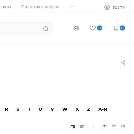
...
платы
Гарантия качества
ВОЙТИ
0
0
R
S
T
U
V
W
X
Z
А-Я