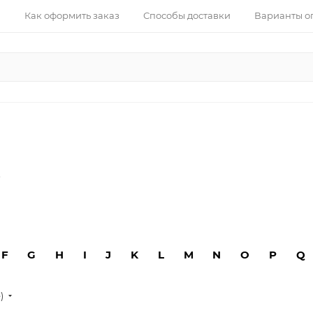
Как оформить заказ
Способы доставки
Варианты о
е
F
G
H
I
J
K
L
M
N
O
P
Q
е)