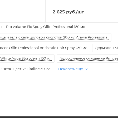
2 625
руб.
/шт
с Pro Volume Fix Spray Ollin Professional 150 мл
а и тела с салициловой кислотой 200 мл Aravia Professional
ос Ollin Professional Antistatic Hair Spray 250 мл
Дермапен M
White Aqua Storyderm 150 мл
Гидрофильное очищение Princess
ЛитА-Цвет-2" Litaline 30 мл
Показать еще