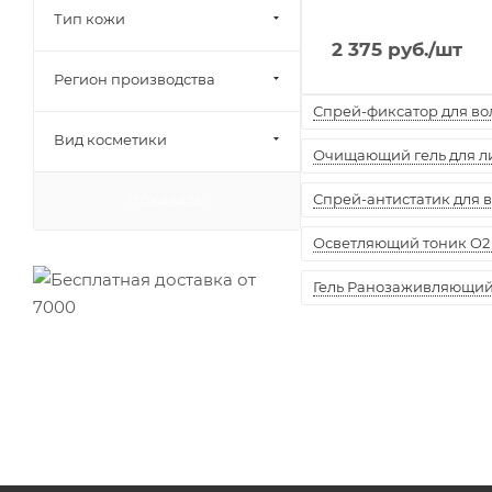
Тип кожи
2 375
руб.
/шт
Регион производства
Спрей-фиксатор для воло
Вид косметики
Очищающий гель для лиц
Спрей-антистатик для вол
ПОКАЗАТЬ
Осветляющий тоник O2 
Гель Ранозаживляющий "