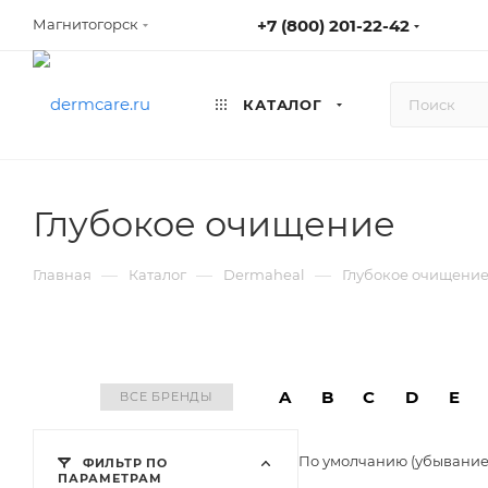
+7 (800) 201-22-42
Магнитогорск
КАТАЛОГ
Глубокое очищение
—
—
—
Главная
Каталог
Dermaheal
Глубокое очищени
A
B
C
D
E
ВСЕ БРЕНДЫ
По умолчанию (убывани
ФИЛЬТР ПО
ПАРАМЕТРАМ